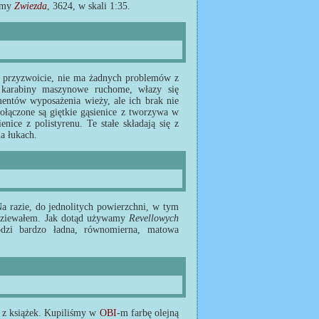
irmy
Zwiezda
, 3624, w skali 1:35.
m przyzwoicie, nie ma żadnych problemów z
i karabiny maszynowe ruchome, włazy się
ementów wyposażenia wieży, ale ich brak nie
dołączone są giętkie gąsienice z tworzywa w
enice z polistyrenu. Te stałe składają się z
a łukach.
Na razie, do jednolitych powierzchni, w tym
spodziewałem. Jak dotąd używamy
Revellowych
dzi bardzo ładna, równomierna, matowa
 z książek. Kupiliśmy w
OBI
-m farbę olejną