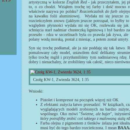
artystyczną w kolorze
English Red
- jak przeczytałem, jej p
to, o co chodzi. Wziąłem trochę tej farby i dość mocno 
właściwie nazywa po polsku?
Rozcieńczalnik do farb olejny
na kawałku folii aluminiowej. Wydała mi się jeszcze za 
rozcieńczyłem znowu (jakbym jeszcze potrząsał, to byłby t
względem płynności wydała mi się OK, rozlewała się jak 
schnięcia starł nadmiar chusteczką ligninową i był bardzo 
przeszło - rdza w szczelinach była co prawda jak żywa, ale 
polany wodą morską, postał z miesiąc, a potem został umyty.
Syn się trochę podłamał, ale ja nie poddaję się tak łatwo.
pomalowany cały model, ustawiłem dość delikatny strumień 
tylko trochę mglił i przytłumiliśmy tym nadmiarową rdzę. E
dobry i nienachalny, że zrobiliśmy tak całość, nieco nierówn
Czołg KW-1, Zwiezda 3624, 1:35
Wnioski:
Pistolet i kompresor na początek więcej niż OK.
Z efektami zużycia łatwo przesadzić. W książkach, cz
wyglądających modeli zrobionych na bardzo zużyte,
wspólnego. Oko mówi "
Świetne, ale bajer
", inżynier
który potrafiłby zrobić coś takiego z malowaną stalą r
Farba olejna z pigmentem z tlenków żelaza jest idealn
musi być do tego bardzo rozcieńczona. I mean
BAAA