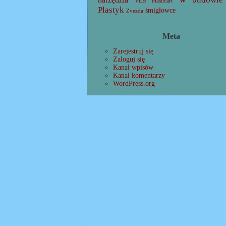
VEB Plasticart
Plastyk
śmigłowce
Zvezda
Meta
Zarejestruj się
Zaloguj się
Kanał wpisów
Kanał komentarzy
WordPress.org