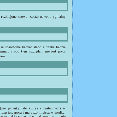
 i rozklejone znowu. Został nawet oryginalny
 są spasowane bardzo słabo i trzeba będzie
yginału i pod tym względem nie jest jakoś
rze.
(nie jedynkę, ale któryś z następnych) w
toka
jest spora i ma dużo miejsca w środku,
óry ma taki sam rozmiar maksymalny, ale nie