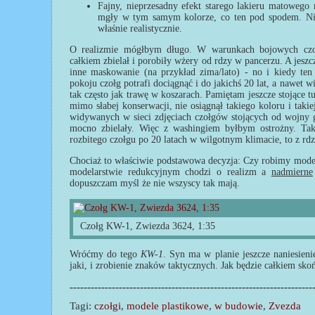
Fajny, nieprzesadny efekt starego lakieru matowego
mgły w tym samym kolorze, co ten pod spodem. Nie 
właśnie realistycznie.
O realizmie mógłbym długo. W warunkach bojowych czoł
całkiem zbielał i porobiły wżery od rdzy w pancerzu. A jesz
inne maskowanie (na przykład zima/lato) - no i kiedy ten
pokoju czołg potrafi dociągnąć i do jakichś 20 lat, a nawet wi
tak często jak trawę w koszarach. Pamiętam jeszcze stojące 
mimo słabej konserwacji, nie osiągnął takiego koloru i taki
widywanych w sieci zdjęciach czołgów stojących od wojny gdz
mocno zbielały. Więc z washingiem byłbym ostrożny. Tak
rozbitego czołgu po 20 latach w wilgotnym klimacie, to z rdz
Chociaż to właściwie podstawowa decyzja: Czy robimy modele
modelarstwie redukcyjnym chodzi o realizm a
nadmierne
dopuszczam myśl że nie wszyscy tak mają.
Czołg KW-1, Zwiezda 3624, 1:35
Wróćmy do tego
KW-1
. Syn ma w planie jeszcze naniesieni
jaki, i zrobienie znaków taktycznych. Jak będzie całkiem sko
---------------------------------------------------------------------
Tagi:
czołgi
,
modele plastikowe
,
w budowie
,
Zvezda