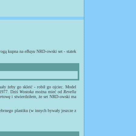
rogą kupna na
eBayu
NRD-owski set - statek
y żeby go skleić - robił go ojciec. Model
 1977. Dziś
Wostoka
można mieć od
Revella
artową
i stwierdziłem, że set NRD-owski ma
srebrnego plastiku (w innych bywały jeszcze z