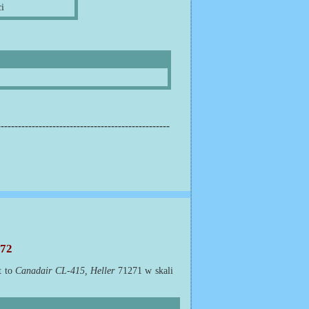
ci
--------------------------------------------------
:72
t to
Canadair CL-415, Heller
71271 w skali