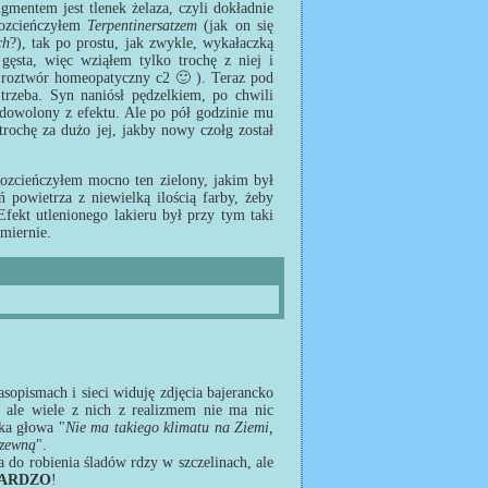
igmentem jest tlenek żelaza, czyli dokładnie
rozcieńczyłem
Terpentinersatzem
(jak on się
ch
?), tak po prostu, jak zwykle, wykałaczką
gęsta, więc wziąłem tylko trochę z niej i
o roztwór homeopatyczny c2 🙂 ). Teraz pod
trzeba. Syn naniósł pędzelkiem, po chwili
zadowolony z efektu. Ale po pół godzinie mu
trochę za dużo jej, jakby nowy czołg został
 Rozcieńczyłem mocno ten zielony, jakim był
powietrza z niewielką ilością farby, żeby
fekt utlenionego lakieru był przy tym taki
omiernie.
asopismach i sieci widuję zdjęcia bajerancko
 ale wiele z nich z realizmem nie ma nic
ska głowa "
Nie ma takiego klimatu na Ziemi,
dzewną
".
a do robienia śladów rdzy w szczelinach, ale
ARDZO
!