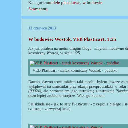
Kategorie:
modele plastikowe
,
w budowie
Skomentuj
12 czerwca 2013
W budowie: Wostok, VEB Plasticart, 1:25
Jak już pisałem na moim drugim blogu, nabyłem niedawno d
kosmiczny
Wostok
, w skali 1:25.
VEB Plasticart - statek kosmiczny Wostok - pudełko
Dawno, dawno temu miałem taki model, byłem jeszcze za mał
wylądował na śmietniku przy okazji przeprowadzki w roku
(00024)
, ale porównałem jego instrukcję z instrukcją
Plastic
dużo lepiej zrobione wnętrze. Więc go kupiłem.
Set składa się - jak to sety
Plasticartu
- z części z białego i 
czarnego, zazwyczaj koła).