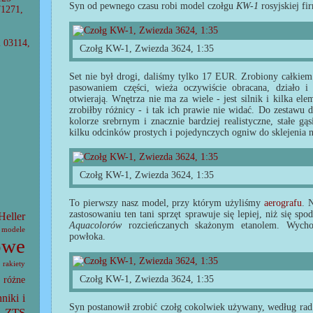
Syn od pewnego czasu robi model czołgu
KW-1
rosyjskiej f
71271,
l 03114,
Czołg KW-1, Zwiezda 3624, 1:35
Set nie był drogi, daliśmy tylko 17 EUR. Zrobiony całkie
pasowaniem części, wieża oczywiście obracana, działo 
otwierają. Wnętrza nie ma za wiele - jest silnik i kilka el
zrobiłby różnicy - i tak ich prawie nie widać. Do zestawu 
kolorze srebrnym i znacznie bardziej realistyczne, stałe gąsi
kilku odcinków prostych i pojedynczych ogniw do sklejenia n
Czołg KW-1, Zwiezda 3624, 1:35
To pierwszy nasz model, przy którym użyliśmy
aerografu
. 
zastosowaniu ten tani sprzęt sprawuje się lepiej, niż się 
Heller
Aquacolorów
rozcieńczanych skażonym etanolem. Wycho
modele
powłoka.
owe
rakiety
Czołg KW-1, Zwiezda 3624, 1:35
różne
hniki i
Syn postanowił zrobić czołg cokolwiek używany, według rad
ZTS