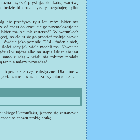
 można uzyskać pryskając delikatną warstwę
będzie hiperrealistyczny megabajer, tylko
g nie przeżywa tylu lat, żeby lakier mu
cze od czasu do czasu się go przemalowuje na
 lakier ma się tak zestarzeć? W warunkach
ęcej, no ale tu się go przecież maluje prawie
tu i ówdzie jako pomniki
T-34
- żaden z nich,
ej ilości rdzy jak wiele modeli ma. Nawet na
ieś w tajdze albo na stepie lakier nie jest
 samo z rdzą - jeżeli nie robimy modelu
ą też nie należy przesadzać.
 bajeranckie, czy realistyczne. Dla mnie w
postarzanie uważam za wynaturzenie, ale
e jakiegoś kamuflażu, jeszcze się zastanawia
ńczone to znowu zrobię notkę.
--------------------------------------------------