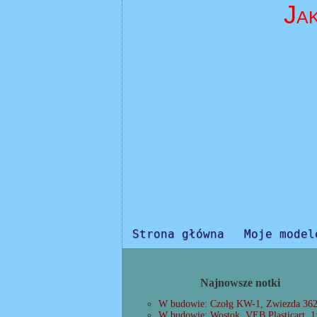
Ja
Strona główna
Moje model
Najnowsze notki
W budowie: Czołg KW-1, Zwiezda 362
W budowie: Wostok, VEB Plasticart, 1