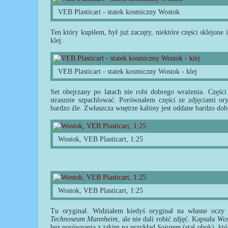
VEB Plasticart - statek kosmiczny Wostok
Ten który kupiłem, był już zaczęty, niektóre części sklejone
klej.
VEB Plasticart - statek kosmiczny Wostok - klej
Set obejrzany po latach nie robi dobrego wrażenia. Części
strasznie szpachlować. Porównałem części ze zdjęciami or
bardzo źle. Zwłaszcza wnętrze kabiny jest oddane bardzo dob
Wostok, VEB Plasticart, 1:25
Wostok, VEB Plasticart, 1:25
Tu oryginał. Widziałem kiedyś oryginał na własne oczy 
Technoseum Mannheim
, ale nie dali robić zdjęć. Kapsuła
Wos
bez porównania z takim na przykład
Sojuzem
(stał obok), kt