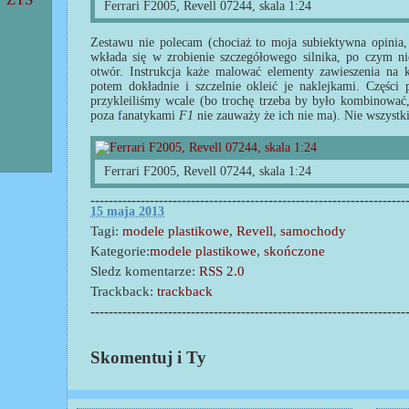
Ferrari F2005, Revell 07244, skala 1:24
Zestawu nie polecam (chociaż to moja subiektywna opinia
wkłada się w zrobienie szczegółowego silnika, po czym 
otwór. Instrukcja każe malować elementy zawieszenia na 
potem dokładnie i szczelnie okleić je naklejkami. Części
przykleiliśmy wcale (bo trochę trzeba by było kombinować, 
poza fanatykami
F1
nie zauważy że ich nie ma). Nie wszystki
Ferrari F2005, Revell 07244, skala 1:24
---------------------------------------------------------------------
15 maja 2013
Tagi:
modele plastikowe
,
Revell
,
samochody
Kategorie:
modele plastikowe
,
skończone
Sledz komentarze:
RSS 2.0
Trackback:
trackback
---------------------------------------------------------------------
Skomentuj i Ty