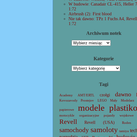
W budowie: Canadair CL-415, Heller 
1:72
Airbrush (2): First blood
Nie tak dawno: TPz 1 Fuchs A4, Revel
1:72
Archiwum notek
Archiwum
notek
Kategorie
Kategorie
Tagi
dawno
czołgi
Academy
AMT/ERTL
Kovozavody Prostejov
LEGO
Mały Modelarz
modele plastik
papierowe
motocykle
organizacyjne
pojazdy wojskowe
Revell
Revell (USA)
Roden
samoloty
samochody
tec
tamiya
w budowie
narzędzia