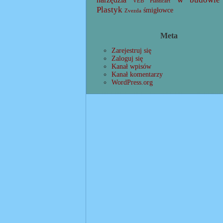
VEB Plasticart
Plastyk
śmigłowce
Zvezda
Meta
Zarejestruj się
Zaloguj się
Kanał wpisów
Kanał komentarzy
WordPress.org