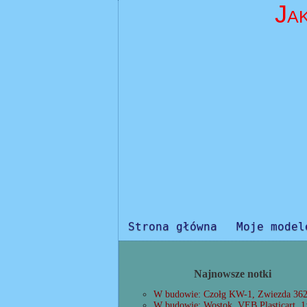
Ja
Strona główna
Moje model
Najnowsze notki
W budowie: Czołg KW-1, Zwiezda 362
W budowie: Wostok, VEB Plasticart, 1