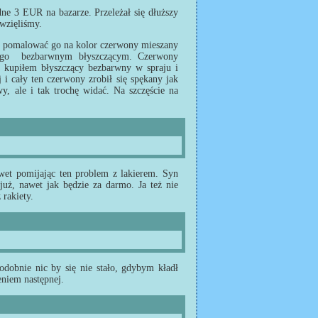
dne 3 EUR na bazarze. Przeleżał się dłuższy
 wzięliśmy.
i pomalować go na kolor czerwony mieszany
 go bezbarwnym błyszczącym. Czerwony
a kupiłem błyszczący bezbarwny w spraju i
j i cały ten czerwony zrobił się spękany jak
y, ale i tak trochę widać. Na szczęście na
awet pomijając ten problem z lakierem. Syn
uż, nawet jak będzie za darmo. Ja też nie
 rakiety.
dobnie nic by się nie stało, gdybym kładł
eniem następnej.