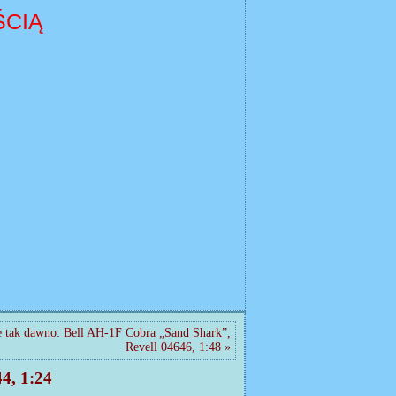
ścią
e tak dawno: Bell AH-1F Cobra „Sand Shark”,
Revell 04646, 1:48 »
4, 1:24