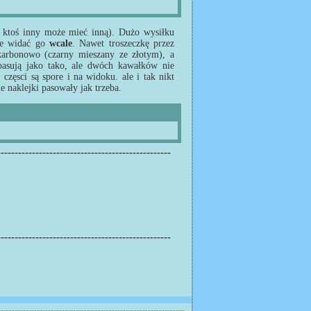
, ktoś inny może mieć inną). Dużo wysiłku
nie widać go
wcale
. Nawet troszeczkę przez
karbonowo (czarny mieszany ze złotym), a
 pasują jako tako, ale dwóch kawałków nie
częsci są spore i na widoku. ale i tak nikt
e naklejki pasowały jak trzeba.
--------------------------------------------------
--------------------------------------------------