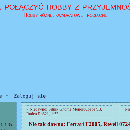
k połączyć hobby z przyjemno
Hobby różne, kwadratowe i podłużne
e
Zaloguj się
« Niedawno: Silnik Gnome Monosoupape 9B,
Ni
Roden Ro621, 1:32
Nie tak dawno: Ferrari F2005, Revell 0724
4, 1:35
:25