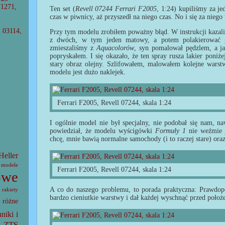
71271,
Ten set (
Revell 07244 Ferrari F2005
, 1:24) kupiliśmy za je
czas w piwnicy, aż przyszedł na niego czas. No i się za niego
l 03114,
Przy tym modelu zrobiłem poważny błąd. W instrukcji kazal
z dwóch, w tym jeden matowy, a potem polakierować
zmieszaliśmy z
Aquacolorów
, syn pomalował pędzlem, a j
popryskałem. I się okazało, że ten spray rusza lakier poniże
stary obraz olejny. Szlifowałem, malowałem kolejne warstw
modelu jest dużo naklejek.
Ferrari F2005, Revell 07244, skala 1:24
I ogólnie model nie był specjalny, nie podobał się nam, n
powiedział, że modelu wyścigówki
Formuły 1
nie weźmie j
chcę, mnie bawią normalne samochody (i to raczej stare) oraz
Heller
modele
Ferrari F2005, Revell 07244, skala 1:24
owe
A co do naszego problemu, to porada praktyczna: Prawdopo
rakiety
bardzo cieniutkie warstwy i dał każdej wyschnąć przed położ
różne
hniki i
ZTS