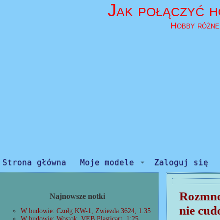
Jak połączyć h
Hobby różne
Strona główna
Moje modele
Zaloguj się
Rozmnoż
Najnowsze notki
nie cu
W budowie: Czołg KW-1, Zwiezda 3624, 1:35
W budowie: Wostok, VEB Plasticart, 1:25