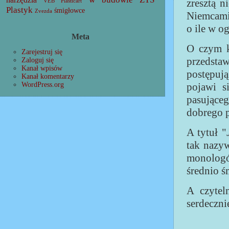
zresztą n
VEB Plasticart
Plastyk
śmigłowce
Zvezda
Niemcami 
o ile w o
Meta
O czym k
Zarejestruj się
przedsta
Zaloguj się
Kanał wpisów
postępują
Kanał komentarzy
pojawi 
WordPress.org
pasująceg
dobrego 
A tytuł "
tak nazyw
monolog
średnio śm
A czytel
serdeczni