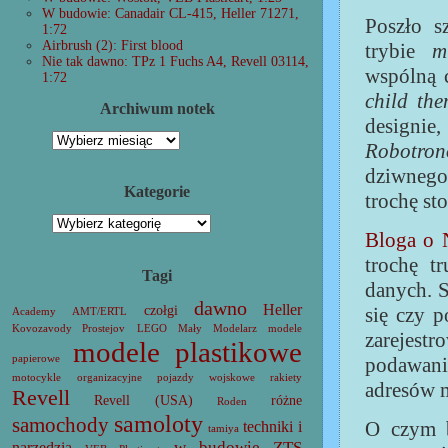
W budowie: Canadair CL-415, Heller 71271,
Poszło s
1:72
Airbrush (2): First blood
trybie
mu
Nie tak dawno: TPz 1 Fuchs A4, Revell 03114,
wspólną 
1:72
child the
Archiwum notek
designi
Archiwum
Robotro
notek
dziwnego 
Kategorie
trochę st
Kategorie
Bloga o 
trochę t
Tagi
danych. S
dawno
Heller
się czy 
czołgi
Academy
AMT/ERTL
Kovozavody Prostejov
LEGO
Mały Modelarz
modele
zarejest
modele plastikowe
podawan
papierowe
motocykle
organizacyjne
pojazdy wojskowe
rakiety
adresów m
Revell
Revell (USA)
różne
Roden
samoloty
samochody
O czym b
techniki i
tamiya
w budowie
ZTS
narzędzia