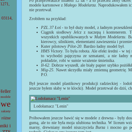
Po przeprowadzce miałem 12 lat - a to przecież złoty okre
71271,
modele kartonowe z
Małego Modelarza
. Naprodukowałem ich
nie przetrwał.
l 03114,
Zrobiłem na przykład:
PZL.37 Łoś
- to był duży model, z ładnym przeszkle
Ciągnik siodłowy
Jelcz
z naczepą i kontenerem. T
wszystkich opublikowanych w
Małym Modelarzu
. B
kierowcy, silnikiem, elementami zawieszenia i przenie
Kuter pilotowy
Pilot-20
. Bardzo ładny model był.
HMS Victory
. To była robota. Ale efekt średni - w tej 
to wychodzi pajęczyna ze szmatami, a nie ładny m
pokładzie, robi w sumie wrażenie śmietnika.
Ił-62
. Dobrze wyszedł, ale biały papier szybko pożółkł
Mig-25
. Nawet skrzydła miały zmienną geometrię. 
P.O.
Był jeszcze model plastikowy produkcji radzieckiej - lodo
jeszcze byłem słaby w te klocki). Model przetrwał do dziś, c
Heller
modele
owe
Lodołamacz "Lenin"
rakiety
Próbowałem jeszcze bawić się w modele z drewna - były dost
różne
gumą, ale to nie była moja ulubiona technika. W liceum wzi
hniki i
marny, drewniany model niszczyciela
Burza
i mocno go po
ZTS