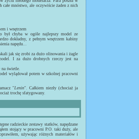
s w życiu młodego modelarza. Para poszła w
 całe mnóstwo, ale oczywiście żaden z nich
niem i wnętrzem
o był chyba w ogóle najlepszy model ze
ardzo dokładny, z pełnym wnętrzem kabiny
sienia napędu...
skali jak się zrobi za dużo olinowania i żagle
odel. I za dużo drobnych rzeczy jest na
 na świetle.
Model wylądował potem w szkolnej pracowni
łamacz "
Lenin
". Całkiem niezły (chociaż ja
hociaż trochę sfatygowany.
ępne radzieckie zestawy statków, napędzane
ąłem stojący w pracowni P.O. taki duży, ale
prawiłem, używając różnych materiałów i